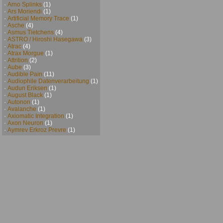
·
Arno Splinks
(1)
·
Ars Moriendi
(1)
·
Artificial Memory Trace
(1)
·
Asche
(4)
·
Asmus Tietchens
(4)
·
ASTRO / Hiroshi Hasegawa
(3)
·
Atrac
(4)
·
Atrax Morgue
(1)
·
Attrition
(2)
·
Aube
(3)
·
Audible Pain
(11)
·
Audiophile Datenverarbeitung
(1)
·
Audun Eriksen
(1)
·
August Black
(1)
·
Autonon
(1)
·
Avalanche
(1)
·
Axiomatic Integration
(1)
·
Axon Neuron
(1)
·
Aymrev Erkroz Prevre
(1)