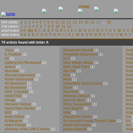
releases
contact
news
[shop]
links
584 artists:
1
2
3
4
5
6
7
8
9
10
11
12
13
14
15
16
17
...
30
238 labels:
1
2
3
4
5
6
7
8
9
10
11
12
artist index:
0-9
[A]
B
C
D
E
F
G
H
I
J
K
L
M
N
O
P
R
S
T
U
V
W
X
Y
Z
label index:
0-9
A
B
C
D
E
F
G
H
I
J
K
L
M
N
O
P
Q
R
S
T
U
V
W
X
Y
79 artists found with letter A
·
?Alos
(4)
·
Alessandro Bosetti
(1)
·
Andr
·
A. Fixstern
(1)
·
Alexander Balanescu
(1)
·
Andr
·
A2
(1)
·
ALG
(1)
·
And
·
Aalfang mit Pferdekopf
(2)
·
Alien Meets Whale
(1)
·
And
·
abAna
(1)
·
Alien Skull Paint
(1)
·
Andr
·
Aboolele
(1)
·
Alio Die
(1)
·
Andr
·
Abraxas Apparatus
(1)
·
Allie
(3)
·
Andr
·
Achim Wollscheid
(2)
·
Allun
(1)
·
Andy
·
Ad Absurdum
(1)
·
Almandino Quite Deluxe
(1)
·
Andy
·
Ad Breedveld
(1)
·
Alone
(1)
·
Ane
·
ADN´ Ckrystall
(2)
·
Alva Noto
(1)
·
Anen
·
Adolf Filter
(1)
·
Amanda Stewart
(1)
·
Angu
·
Aeoga
(1)
·
Ame De Boue
(1)
·
Ann
·
Afanassi Viebeg
(3)
·
Âmes Sanglantes
(1)
·
Anne
·
Agent Side Grinder
(1)
·
Amir Baghiri
(1)
·
Ans
·
AGF
(1)
·
AMK
(1)
·
Anti
·
Aidan Baker
(2)
·
Amputaion Desire
(1)
·
Ara
(
·
Al Margolis
(1)
·
An Innocent Young Throat-Cutter
(1)
·
Arc
(
·
Albert Ortega
(1)
·
André Goncalves
(1)
·
Are 
·
Alchemy of the 20th Century
(1)
·
Andrea Marutti
(1)
·
Aria