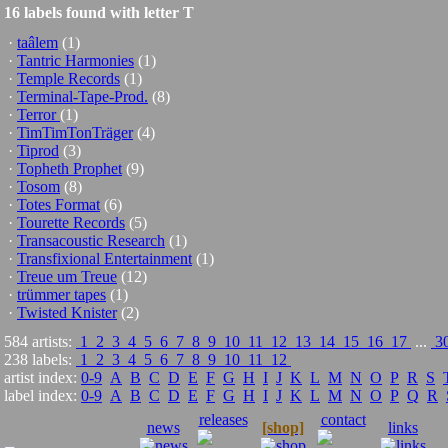
16 labels found with letter T
·
taâlem
(1)
·
Tantric Harmonies
(1)
·
Temple Records
(1)
·
Terminal-Tape-Prod.
(8)
·
Terror
(1)
·
TimTimTonTräger
(4)
·
Tiprod
(3)
·
Topheth Prophet
(9)
·
Tosom
(8)
·
Totes Format
(6)
·
Tourette Records
(5)
·
Transacoustic Research
(1)
·
Transfixional Entertainment
(1)
·
Treue um Treue
(12)
·
trümmer tapes
(1)
·
Twisted Knister
(2)
584 artists:
1
2
3
4
5
6
7
8
9
10
11
12
13
14
15
16
17
...
3
238 labels:
1
2
3
4
5
6
7
8
9
10
11
12
artist index:
0-9
A
B
C
D
E
F
G
H
I
J
K
L
M
N
O
P
R
S
label index:
0-9
A
B
C
D
E
F
G
H
I
J
K
L
M
N
O
P
Q
R
releases
contact
news
[shop]
links