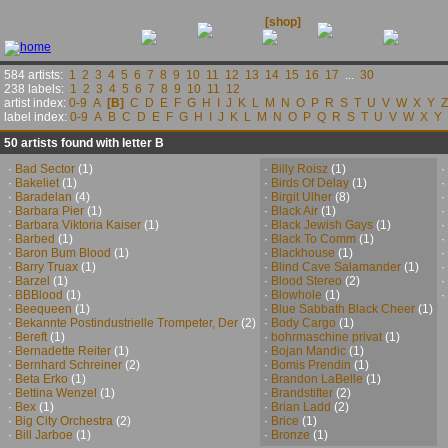
releases
contact
news
[shop]
links
584 artists:
1
2
3
4
5
6
7
8
9
10
11
12
13
14
15
16
17
...
30
238 labels:
1
2
3
4
5
6
7
8
9
10
11
12
artist index:
0-9
A
[B]
C
D
E
F
G
H
I
J
K
L
M
N
O
P
R
S
T
U
V
W
X
Y
Z
label index:
0-9
A
B
C
D
E
F
G
H
I
J
K
L
M
N
O
P
Q
R
S
T
U
V
W
X
Y
50 artists found with letter B
·
Bad Sector
(1)
·
Billy Roisz
(1)
·
·
Bakeliet
(1)
·
Birds Of Delay
(1)
·
·
Baradelan
(4)
·
Birgit Ulher
(8)
·
·
Barbara Pier
(1)
·
Black Air
(1)
·
·
Barbara Viktoria Kaiser
(1)
·
Black Jewish Gays
(1)
·
·
Barbed
(1)
·
Black To Comm
(1)
·
·
Baron Bum Blood
(1)
·
Blackhouse
(1)
·
·
Barry Truax
(1)
·
Blind Cave Salamander
(1)
·
·
Barzel
(1)
·
Blood Stereo
(2)
·
·
BBBlood
(1)
·
Blowhole
(1)
·
·
Beequeen
(1)
·
Blue Sabbath Black Cheer
(1)
·
Bekannte Postindustrielle Trompeter, Der
(2)
·
Body Cargo
(1)
·
Bereft
(1)
·
bohrmaschine privat
(1)
·
Bernadette Reiter
(1)
·
Bojan Mandic
(1)
·
Bernhard Schreiner
(2)
·
Bomis Prendin
(1)
·
Beta Erko
(1)
·
Brandon LaBelle
(1)
·
Bettina Wenzel
(1)
·
Brandstifter
(2)
·
Bex
(1)
·
Brian Ladd
(2)
·
Big City Orchestra
(2)
·
Brice
(1)
·
Bill Jarboe
(1)
·
Bronze
(1)